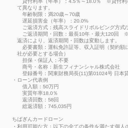
貸付利率（年率）：4.5％～18.0％ ※貸付
て異なります。
年齢制限：満20歳～70歳
遅延損害金（年率）：20.0%
ご返済方式：残高スライドリボルビング方式/
ご返済期間・回数：最長10年・最大120回 
返済により、返済期間・回数は変動します。
必要書類：運転免許証等、収入証明（契約額
社が必要とする場合）
担保・保証人：不要
商号・名称：新生フィナンシャル株式会社
登録番号：関東財務局長(11)第01024号 日本
ローン代表例
借入額：50万円
実質年率18.0％
返済回数：58回
総返済額：745,035円
ちばぎんカードローン
利用可能な方：以下の全ての条件を満たす個人