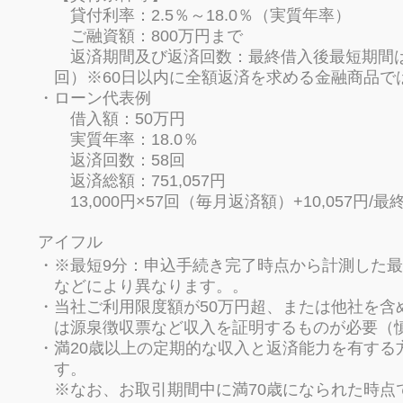
貸付利率：2.5％～18.0％（実質年率）
ご融資額：800万円まで
返済期間及び返済回数：最終借入後最短期間は当
回）※60日以内に全額返済を求める金融商品で
ローン代表例
借入額：50万円
実質年率：18.0％
返済回数：58回
返済総額：751,057円
13,000円×57回（毎月返済額）+10,057円/最
アイフル
※最短9分：申込手続き完了時点から計測した
などにより異なります。。
当社ご利用限度額が50万円超、または他社を含
は源泉徴収票など収入を証明するものが必要（
満20歳以上の定期的な収入と返済能力を有する
す。
※なお、お取引期間中に満70歳になられた時点