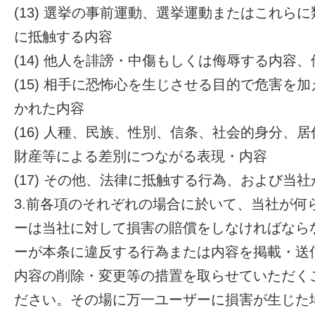
(13) 選挙の事前運動、選挙運動またはこれら
に抵触する内容
(14) 他人を誹謗・中傷もしくは侮辱する内容
(15) 相手に恐怖心を生じさせる目的で危害を
かれた内容
(16) 人種、民族、性別、信条、社会的身分、
財産等による差別につながる表現・内容
(17) その他、法律に抵触する行為、および当
3.前各項のそれぞれの場合に於いて、当社が何
ーは当社に対して損害の賠償をしなければなら
ーが本条に違反する行為または内容を掲載・送
内容の削除・変更等の措置を取らせていただく
ださい。その場に万一ユーザーに損害が生じた