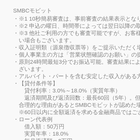
SMBCモビット
※1 10秒簡易審査は、事前審査の結果表示と
※2 申込の曜日、時間帯によっては翌日以降の
※3 他社ご利用の方でも審査可能ですが、お客
い場合もございます。
収入証明類（源泉徴収票等）をご提示いただく
個人事業主の方は「営業状態確認のお願い」の
原則24時間最短3分でお振込可能。審査結果に
ざいます。
アルバイト・パートを含む安定した収入がある
【貸付条件等】
貸付利率：3.0%～18.0%（実質年率）
返済期間及び返済回数：最長60回（5年）。
合理的な理由があるとSMBCモビットが認めた場
※60日以内に全額返済を求める金融商品ではご
ローン代表例
借入額：50万円
実質年率：18.0%