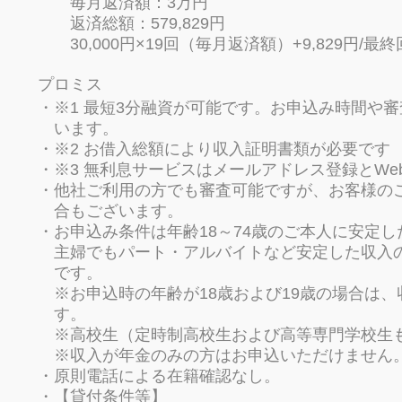
毎月返済額：3万円
返済総額：579,829円
30,000円×19回（毎月返済額）+9,829円/最終
プロミス
※1 最短3分融資が可能です。お申込み時間や
います。
※2 お借入総額により収入証明書類が必要です
※3 無利息サービスはメールアドレス登録とW
他社ご利用の方でも審査可能ですが、お客様の
合もございます。
お申込み条件は年齢18～74歳のご本人に安定
主婦でもパート・アルバイトなど安定した収入
です。
※お申込時の年齢が18歳および19歳の場合は
す。
※高校生（定時制高校生および高等専門学校生
※収入が年金のみの方はお申込いただけません
原則電話による在籍確認なし。
【貸付条件等】