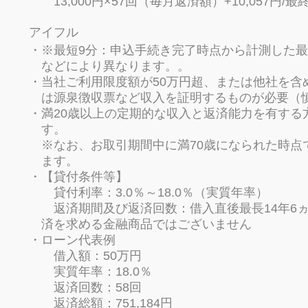
13,000円×57回（毎月返済額）+10,057円/最
アイフル
※最短9分：申込手続き完了時点から計測した
などにより異なります。。
当社ご利用限度額が50万円超、または他社を含
は源泉徴収票など収入を証明するものが必要（
満20歳以上の定期的な収入と返済能力を有する
す。
※なお、お取引期間中に満70歳になられた時点
ます。
【貸付条件等】
貸付利率：3.0％～18.0％（実質年率）
返済期間及び返済回数：借入直後最長14年6ヵ月
済を求める金融商品ではございません
ローン代表例
借入額：50万円
実質年率：18.0％
返済回数：58回
返済総額：751,184円