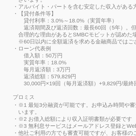
アルバイト・パートを含む安定した収入がある
【貸付条件等】
貸付利率：3.0%～18.0%（実質年率）
返済期間及び返済回数：最長60回（5年）。
合理的な理由があるとSMBCモビットが認めた場
※60日以内に全額返済を求める金融商品ではご
ローン代表例
借入額：50万円
実質年率：18.0%
毎月返済額：3万円
返済総額：579,829円
30,000円×19回（毎月返済額）+9,829円/最終
プロミス
※1 最短3分融資が可能です。お申込み時間や
います。
※2 お借入総額により収入証明書類が必要です
※3 無利息サービスはメールアドレス登録とW
他社ご利用の方でも審査可能ですが、お客様の