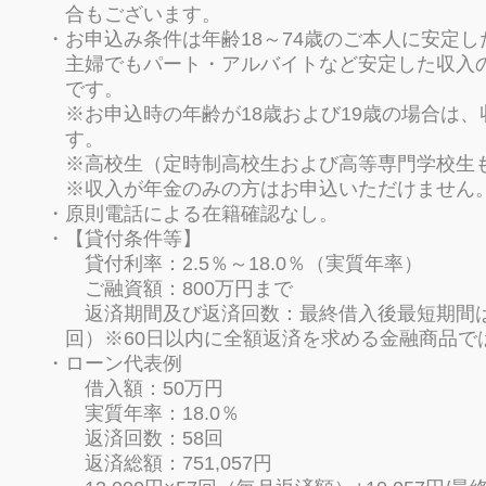
合もございます。
お申込み条件は年齢18～74歳のご本人に安定
主婦でもパート・アルバイトなど安定した収入
です。
※お申込時の年齢が18歳および19歳の場合は
す。
※高校生（定時制高校生および高等専門学校生
※収入が年金のみの方はお申込いただけません
原則電話による在籍確認なし。
【貸付条件等】
貸付利率：2.5％～18.0％（実質年率）
ご融資額：800万円まで
返済期間及び返済回数：最終借入後最短期間は当
回）※60日以内に全額返済を求める金融商品で
ローン代表例
借入額：50万円
実質年率：18.0％
返済回数：58回
返済総額：751,057円