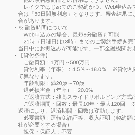
他の無利息商品との併用はできません。
レイクではじめてのご契約かつ、Web申込みで
合は「60日間無利息」となります。審査結果に
合があります。
※ 融資時間について
Web申込みの場合、最短8分融資も可能
21時（日曜日は18時）までのご契約手続き
当日中にお振込みが可能です。一部金融機関お
【貸付条件】
ご融資額：1万円～500万円
貸付利率（年率）：4.5％～18.0％ ※貸付
て異なります。
年齢制限：満20歳～70歳
遅延損害金（年率）：20.0%
ご返済方式：残高スライドリボルビング方式/
ご返済期間・回数：最長10年・最大120回 
返済により、返済期間・回数は変動します。
必要書類：運転免許証等、収入証明（契約額
社が必要とする場合）
担保・保証人：不要