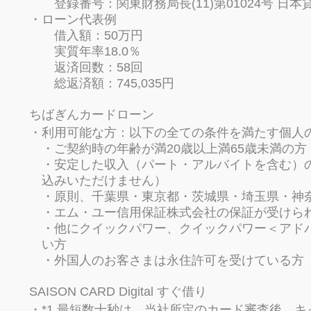
登録番号：関東財務局長(11)第01024号 日本
ローン代表例
借入額：50万円
実質年率18.0％
返済回数：58回
総返済額：745,035円
ちばぎんカードローン
利用可能な方：以下の全ての条件を満たす個人
・ご契約時の年齢が満20歳以上満65歳未満の方
・安定した収入（パート・アルバイトを含む）
込みいただけません）
・原則、千葉県・東京都・茨城県・埼玉県・神
・エム・ユー信用保証株式会社の保証が受けら
・他にクイックパワー、クイックパワー＜アド
い方
・外国人のお客さまは永住許可を受けている方
SAISON CARD Digital すぐ借り
*1 最短数十秒は、当社所定のカード審査後、