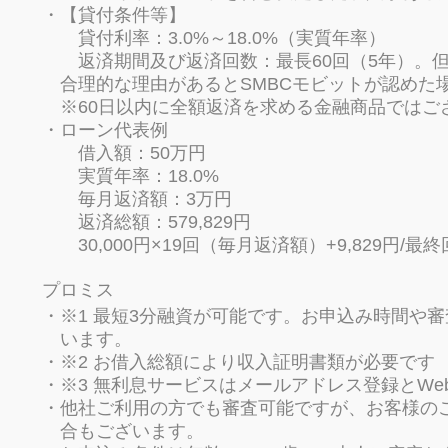
【貸付条件等】
貸付利率：3.0%～18.0%（実質年率）
返済期間及び返済回数：最長60回（5年）。
合理的な理由があるとSMBCモビットが認めた場
※60日以内に全額返済を求める金融商品ではご
ローン代表例
借入額：50万円
実質年率：18.0%
毎月返済額：3万円
返済総額：579,829円
30,000円×19回（毎月返済額）+9,829円/最終
プロミス
※1 最短3分融資が可能です。お申込み時間や
います。
※2 お借入総額により収入証明書類が必要です
※3 無利息サービスはメールアドレス登録とW
他社ご利用の方でも審査可能ですが、お客様の
合もございます。