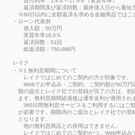
貸付利率：2.4％～17.9％（実質年率）
返済期間及び返済回数：最終借入日から最短当日
※60日以内に全額返済を求める金融商品ではご
ローン代表例
借入額：50万円
実質年率18.0％
返済回数：51回
総返済額：750,686円
レイク
※1 無利息期間について
レイクではじめてのご契約の方が対象です。
Webでお申込み・ご契約、ご契約額が50万円
類の提出とレイク社での登録が完了の方は、初
ます。無利息期間経過後は通常金利が適用され
365日間無利息サービスをご利用するにはご契
が必要です。期限内のご提出とレイク社での登録
となります。
他の無利息商品との併用はできません。
レイクではじめてのご契約かつ、Web申込みで