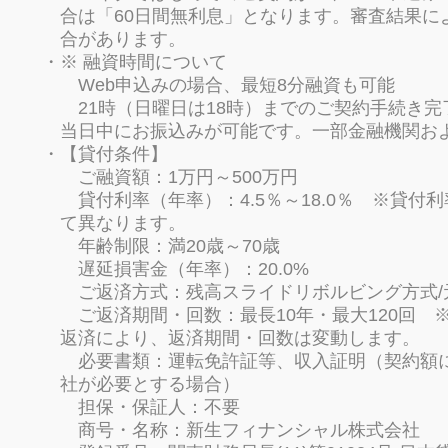
合は「60日間無利息」となります。審査結果に
合があります。
※ 融資時間について
Web申込みの場合、最短8分融資も可能
21時（日曜日は18時）までのご契約手続き
当日中にお振込みが可能です。一部金融機関お
【貸付条件】
ご融資額：1万円～500万円
貸付利率（年率）：4.5％～18.0％ ※貸付
て異なります。
年齢制限：満20歳～70歳
遅延損害金（年率）：20.0%
ご返済方式：残高スライドリボルビング方式/
ご返済期間・回数：最長10年・最大120回 
返済により、返済期間・回数は変動します。
必要書類：運転免許証等、収入証明（契約額
社が必要とする場合）
担保・保証人：不要
商号・名称：新生フィナンシャル株式会社