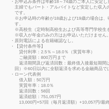
お申込み条件は年齢18～74歳のご本人に安定
主婦でもパート・アルバイトなど安定した収入
です。
※お申込時の年齢が18歳および19歳の場合は
す。
※高校生（定時制高校生および高等専門学校生
※収入が年金のみの方はお申込いただけません
原則電話による在籍確認なし。
【貸付条件等】
貸付利率：2.5％～18.0％（実質年率）
ご融資額：800万円まで
返済期間及び返済回数：最終借入後最短期間は当
回）※60日以内に全額返済を求める金融商品で
ローン代表例
借入額：50万円
実質年率：18.0％
返済回数：58回
返済総額：751,057円
13,000円×57回（毎月返済額）+10,057円/最