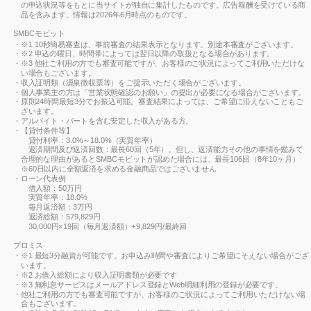
の申込状況等をもとに当サイトが独自に集計したものです。広告報酬を受けている商
品を含みます。情報は2026年6月時点のものです。
SMBCモビット
※1 10秒簡易審査は、事前審査の結果表示となります。別途本審査がございます。
※2 申込の曜日、時間帯によっては翌日以降の取扱となる場合があります。
※3 他社ご利用の方でも審査可能ですが、お客様のご状況によってご利用いただけな
い場合もございます。
収入証明類（源泉徴収票等）をご提示いただく場合がございます。
個人事業主の方は「営業状態確認のお願い」の提出が必要になる場合がございます。
原則24時間最短3分でお振込可能。審査結果によっては、ご希望に沿えないこともご
ざいます。
アルバイト・パートを含む安定した収入がある方。
【貸付条件等】
貸付利率：3.0%～18.0%（実質年率）
返済期間及び返済回数：最長60回（5年）。但し、返済能力その他の事情を鑑みて
合理的な理由があるとSMBCモビットが認めた場合には、最長106回（8年10ヶ月）
※60日以内に全額返済を求める金融商品ではございません
ローン代表例
借入額：50万円
実質年率：18.0%
毎月返済額：3万円
返済総額：579,829円
30,000円×19回（毎月返済額）+9,829円/最終回
プロミス
※1 最短3分融資が可能です。お申込み時間や審査によりご希望にそえない場合がござ
います。
※2 お借入総額により収入証明書類が必要です
※3 無利息サービスはメールアドレス登録とWeb明細利用の登録が必要です。
他社ご利用の方でも審査可能ですが、お客様のご状況によってご利用いただけない場
合もございます。