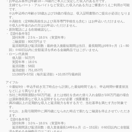
お申込み条件は年齢18～74歳のご本人に安定した収入のある方です。
主婦でもパート・アルバイトなど安定した収入のある方はご審査のうえご利用が可能
です。
※お申込時の年齢が18歳および19歳の場合は、収入証明書類のご提出が必須となりま
す。
※高校生（定時制高校生および高等専門学校生も含む）はお申込いただけません。
※収入が年金のみの方はお申込いただけません。
原則電話による在籍確認なし。
【貸付条件等】
貸付利率：2.5％～18.0％（実質年率）
ご融資額：800万円まで
返済期間及び返済回数：最終借入後最短期間は当日、最長期間は6年9ヶ月（1～80
回）※60日以内に全額返済を求める金融商品ではございません
ローン代表例
借入額：50万円
実質年率：18.0％
返済回数：58回
返済総額：751,057円
13,000円×57回（毎月返済額）+10,057円/最終回
アイフル
※最短9分：申込手続き完了時点から計測した最短時間であり、申込時間や審査状況
などにより異なります。。
当社ご利用限度額が50万円超、または他社を含めた借り入れ金額が100万円超の場合
は源泉徴収票など収入を証明するものが必要（慎重審査）
満20歳以上の定期的な収入と返済能力を有する方で、当社基準を満たす方が対象で
す。
※なお、お取引期間中に満70歳になられた時点で新たなご融資を停止させていただき
ます。
【貸付条件等】
貸付利率：3.0％～18.0％（実質年率）
返済期間及び返済回数：借入直後最長14年6ヵ月（1～151回）※60日以内に全額返
済を求める金融商品ではございません