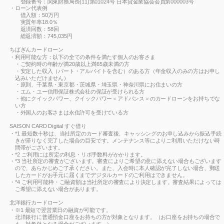
登録番号：関東財務局長(11)第01024号 日本貸金業協会会員第000003号
ローン代表例
借入額：50万円
実質年率18.0％
返済回数：58回
総返済額：745,035円
ちばぎんカードローン
利用可能な方：以下の全ての条件を満たす個人のお客さま
・ご契約時の年齢が満20歳以上満65歳未満の方
・安定した収入（パート・アルバイトを含む）のある方（年金収入のみの方はお申し
込みいただけません）
・原則、千葉県・東京都・茨城県・埼玉県・神奈川県にお住まいの方
・エム・ユー信用保証株式会社の保証が受けられる方
・他にクイックパワー、クイックパワー＜アドバンス＞のカードローンをお持ちでな
い方
・外国人のお客さまは永住許可を受けている方
SAISON CARD Digital すぐ借り
*1 最短数十秒は、当社所定のカード審査後、キャッシングのお申し込みから振込手続
きが滞りなく完了した場合の目安です。メンテナンス等によりご利用いただけない時
間帯がございます。
*2 ご利用には所定の利息・リボ手数料がかかります。
*3 当社所定の審査がございます。審査によりご希望の意に添えない場合もございます
ので、あらかじめご了承ください。また、入会時に本人確認が完了しない場合、郵送
したカードがお手元に届くまでデジタルカードのご利用はできません。
*4 ご利用可能枠・ご融資額は当社所定の審査により決定します。審査結果によっては
ご希望に添えない場合があります。
北洋銀行カードローン
※1 最短で翌営業日の融資が可能です。
北洋銀行に普通預金口座をお持ちの方が対象となります。（お口座をお持ちの場合で