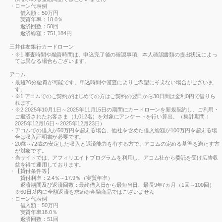
ローン代表例
借入額：50万円
実質年率：18.0％
返済回数：58回
返済総額：751,184円
三井住友銀行カードローン
※1 審査時間や融資時間は、申込完了後の確認事項、本人確認書類の提出状況によっ
ては異なる場合もございます。
アコム
最短20分融資が可能です。申込時間や審査によりご希望にそえない場合がございま
す。
※1 アコムでのご契約がはじめての方はご契約の翌日から30日間は金利0円で借りら
れます。
※2 2025年10月1日～2025年11月15日の期間にカードローンを新規契約し、ご利用・
ご返済されたお客さま（1,012名）を対象にアンケートを行い算出。（集計期間：
2025年12月16日～2025年12月23日）
アコムでの借入が50万円を超える場合、他社を含めた借入総額が100万円を超える場
合は収入証明書が必要です。
20歳～72歳の安定した収入と返済能力を有する方で、アコムの定める基準を満たす方
が対象です。
当サイトでは、アフィリエイトプログラムを利用し、アコム社から委託を受け広告収
益を得て運用しております。
【貸付条件等】
貸付利率：2.4％～17.9％（実質年率）
返済期間及び返済回数：最終借入日から最短当日、最長9年7ヵ月（1回～100回）
※60日以内に全額返済を求める金融商品ではございません
ローン代表例
借入額：50万円
実質年率18.0％
返済回数：51回