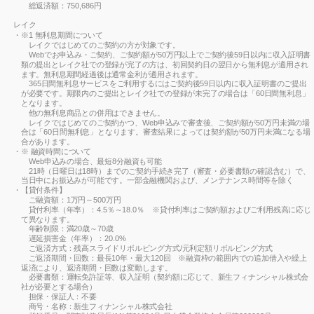
総返済額：750,686円
レイク
※1 無利息期間について
レイクではじめてのご契約の方が対象です。
Webでお申込み・ご契約、ご契約額が50万円以上でご契約後59日以内に収入証明書
類の提出とレイク社での登録が完了の方は、初回契約日の翌日から無利息が適用され
ます。無利息期間経過後は通常金利が適用されます。
365日間無利息サービスをご利用するにはご契約後59日以内に収入証明書のご提出
が必要です。期限内のご提出とレイク社での登録が未完了の場合は「60日間無利息」
となります。
他の無利息商品との併用はできません。
レイクではじめてのご契約かつ、Web申込みで審査後、ご契約額が50万円未満の場
合は「60日間無利息」となります。審査結果によっては契約額が50万円未満になる場
合があります。
※ 融資時間について
Web申込みの場合、最短8分融資も可能
21時（日曜日は18時）までのご契約手続き完了（審査・必要書類の確認含む）で、
当日中にお振込みが可能です。一部金融機関および、メンテナンス時間等を除く
【貸付条件】
ご融資額：1万円～500万円
貸付利率（年率）：4.5％～18.0％ ※貸付利率はご契約額およびご利用残高に応じ
て異なります。
年齢制限：満20歳～70歳
遅延損害金（年率）：20.0%
ご返済方式：残高スライドリボルビング方式/元利定額リボルビング方式
ご返済期間・回数：最長10年・最大120回 ※融資枠の範囲内での追加借入や繰上
返済により、返済期間・回数は変動します。
必要書類：運転免許証等、収入証明（契約額に応じて、新生フィナンシャル株式会
社が必要とする場合）
担保・保証人：不要
商号・名称：新生フィナンシャル株式会社