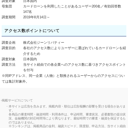
調査対象
日本国内
母集団
カードローンを利用したことがあるユーザー200名／有効回答数
147名
調査期間
2019年8月14日～
アクセス数ポイントについて
調査企画
株式会社ジーンリバティー
調査目的
各社のアクセス数によりユーザーに選ばれているカードローンを紹
介するため
調査対象
日本国内
調査方法
当サイト経由での各企業へのアクセス数に基づきアクセスポイント
を付与
※同IPアドレス、同一企業（人物）と類推されるユーザーからのアクセスについ
ては集計対象外。
掲載サービスについて
本サイトは広告を含みます。掲載内容・順位は広告報酬の影響を受ける場合がありま
す。
各商品の審査時間・融資時間・利用条件は、申込時間、審査状況、必要書類の提出状
況、金融機関の対応時間等により異なります。最短時間での審査・融資を保証するも
のではありません。
※ランキングは、掲載商品の金利、融資スピード、限度額、申込方法、当サイト経由