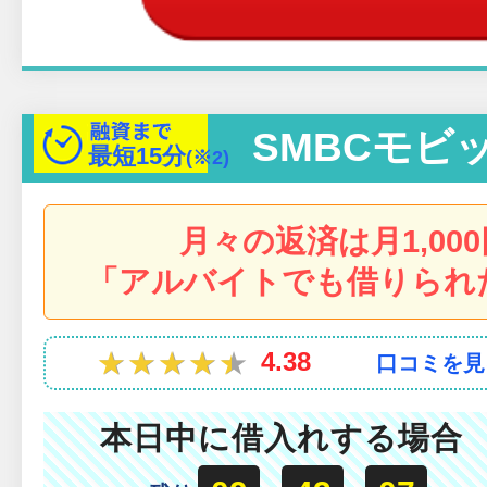
SMBCモビ
最短
15分
(※2)
月々の返済は月1,00
「アルバイトでも借りられ
★★★★★
★★★★★
4.38
口コミを見
本日中に借入れする場合