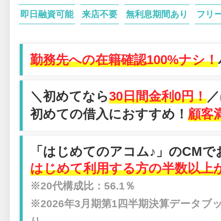
即日融資可能
来店不要
無利息期間あり
フリ
勤務先への在籍確認100%ナシ！
＼初めてなら
30日間金利0円！
／
初めての借入におすすめ！
顧客満
「はじめてのアコム♪」のCMで
はじめて利用する方の半数以上が
※20代構成比：56.1％
※2026年3月期第1四半期決算データ