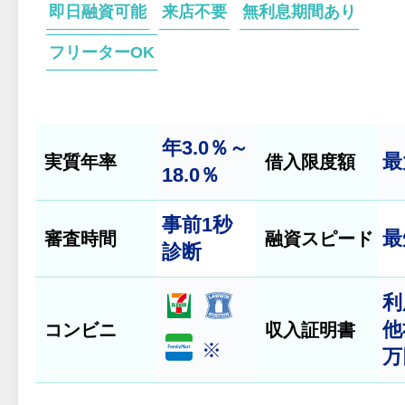
即日融資可能
来店不要
無利息期間あり
フリーターOK
年3.0％～
最
実質年率
借入限度額
18.0％
事前
1秒
最
審査時間
融資スピード
診断
利
他
コンビニ
収入証明書
※
万