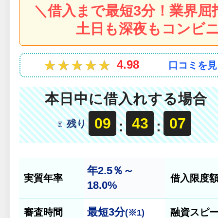
＼借入まで最短3分！業界屈
土日も深夜もコンビニ
★★★★★
★★★★★
4.98
口コミを見
本日中に借入れする場合
09
43
06
残り
:
:
年2.5％～
実質年率
借入限度
18.0%
最短
3分
審査時間
融資スピ
(※1)