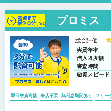
プロミス
最短
3分
(※1)
総合評価
実質年率
借入限度額
審査時間
融資スピード
即日融資可能
来店不要
無利息期間あり
フリー