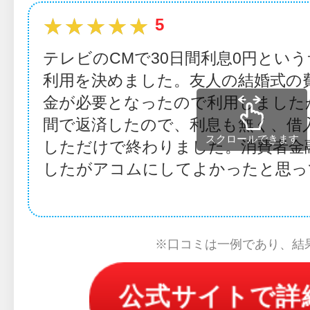
★★★★★
★★★★★
5
テレビのCMで30日間利息0円とい
利用を決めました。友人の結婚式の
金が必要となったので利用しました
間で返済したので、利息も無く、借
スクロールできます
しただけで終わりました。消費者金
したがアコムにしてよかったと思っ
※口コミは一例であり、結
公式サイトで詳