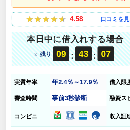
★★★★★
★★★★★
4.58
口コミを見
本日中に借入れする場合
09
43
06
残り
:
:
年2.4％～17.9％
実質年率
借入限
事前
3秒診断
審査時間
融資ス
コンビニ
収入証