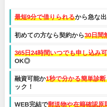
最短9分で借りられる
から急な出
初めての方なら契約から
30日間
365日24時間いつでも申し込み
OK◎
融資可能か
1秒で分かる簡単診断
ック！
WEB完結で
郵送物や在籍確認原