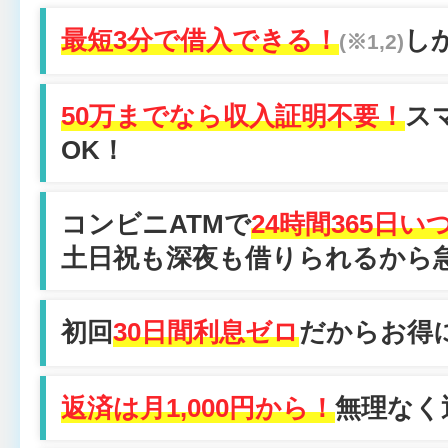
最短3分で借入できる！
し
(※1,2)
50万までなら収入証明不要！
ス
OK！
コンビニATMで
24時間365日
土日祝も深夜も借りられるから
初回
30日間利息ゼロ
だからお得
返済は月1,000円から！
無理なく