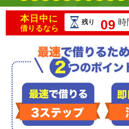
本日中に
09
時
残り
借りるなら