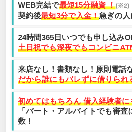
WEB完結で
最短15分融資 ！
(※2)
契約後
最短3分で入金！
急ぎの人
24時間365日いつでも申し込みO
土日祝でも深夜でもコンビニAT
来店なし！書類なし！原則電話
だから誰にもバレずに借りられ
初めてはもちろん 借入経験者に
「パート・アルバイトでも審査
数！