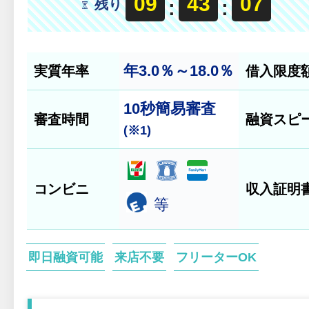
09
43
06
残り
:
:
年3.0％～18.0％
実質年率
借入限度
10秒
簡易審査
審査時間
融資スピ
(※1)
コンビニ
収入証明
等
即日融資可能
来店不要
フリーターOK