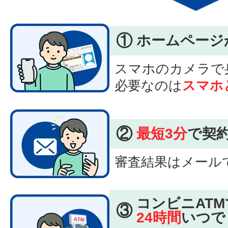
①
ホームページ
スマホのカメラで
必要なのは
スマホ
②
最短3分
で契
審査結果はメール
コンビニATM
③
24時間
いつで