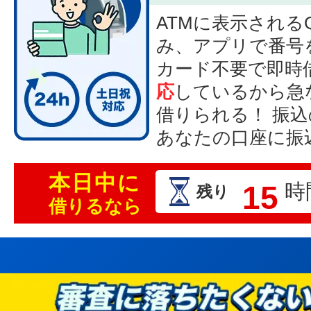
ATMに表示される
み、アプリで番号
カード不要で即時
応
しているから急
借りられる！ 振
あなたの口座に振
本日中に
15
時
残り
借りるなら