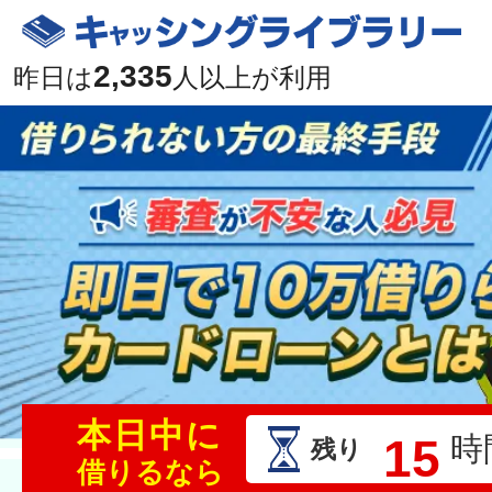
2,335
昨日は
人以上が利用
本日中に
15
時
残り
借りるなら