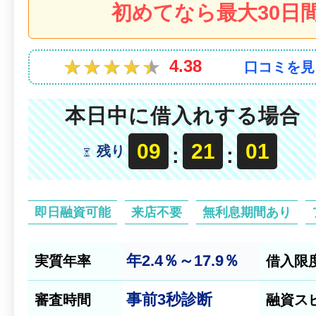
初めてなら最大30日間
★★★★★
★★★★★
4.38
口コミを見
本日中に借入れする場合
09
20
59
残り
:
:
即日融資可能
来店不要
無利息期間あり
年2.4％～17.9％
実質年率
借入限
事前
3秒診断
審査時間
融資ス