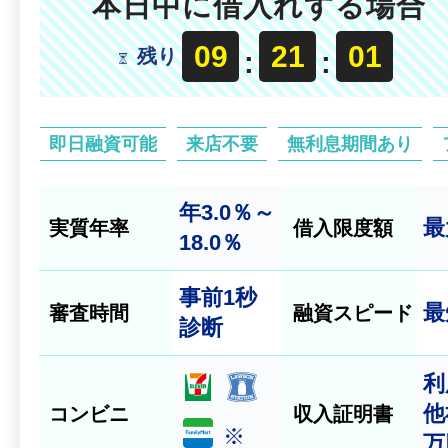
本日中に借入れする場合
09
20
59
残り
:
:
即日融資可能
来店不要
無利息期間あり
年3.0％～
最
実質年率
借入限度額
18.0％
事前
1秒
最
審査時間
融資スピード
診断
利
他
コンビニ
収入証明書
※
万