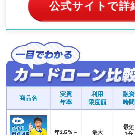
公式サイトで詳
実質
利用
融資
商品名
年率
限度額
時間
最短
年2.5％～
最大
3分