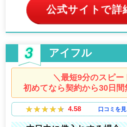
公式サイトで詳
アイフル
＼最短9分のスピー
初めてなら契約から30日間
★★★★★
★★★★★
4.58
口コミを見