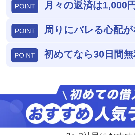
月々の返済は1,000
POINT
周りにバレる心配が
POINT
初めてなら30日間無
POINT