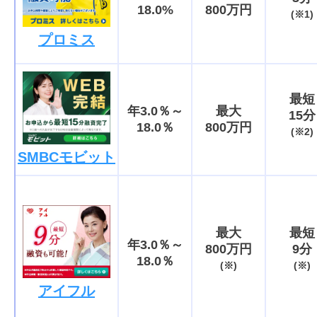
18.0%
800万円
(※1)
プロミス
最短
年3.0％～
最大
15分
18.0％
800万円
(※2)
SMBCモビット
最大
最短
年3.0％～
800万円
9分
18.0％
(※)
(※)
アイフル