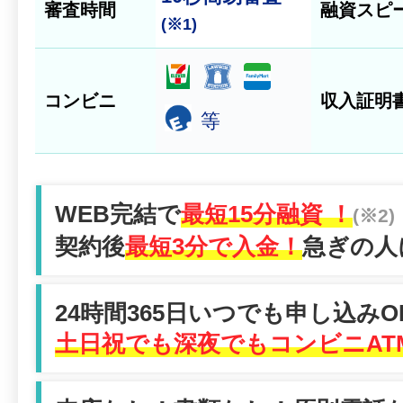
審査時間
融資スピ
(※1)
コンビニ
収入証明
等
WEB完結で
最短15分融資 ！
(※2)
契約後
最短3分で入金！
急ぎの人
24時間365日いつでも申し込みO
土日祝でも深夜でもコンビニAT