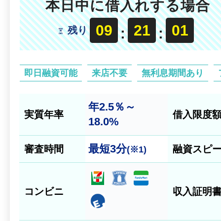
本日中に借入れする場合
09
20
59
残り
:
:
即日融資可能
来店不要
無利息期間あり
年2.5％～
実質年率
借入限度
18.0%
最短
3分
審査時間
融資スピ
(※1)
コンビニ
収入証明