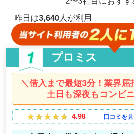
2〜3社目におす
昨日は
3,640
人が利用
プロミス
＼借入まで最短3分！業界屈
土日も深夜もコンビニ
★★★★★
★★★★★
4.98
口コミを見