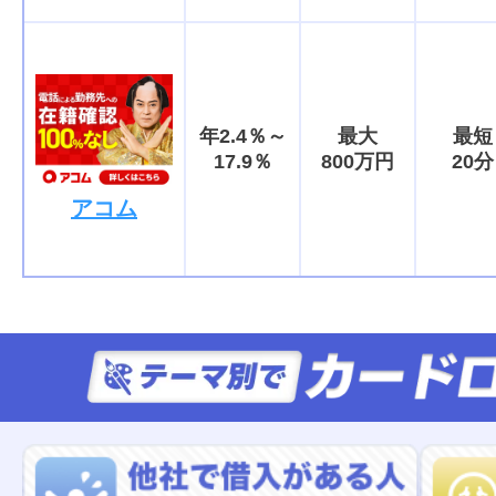
年2.4％～
最大
最短
17.9％
800万円
20分
アコム