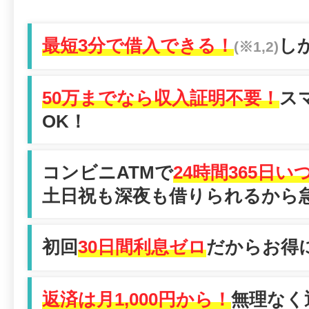
最短3分で借入できる！
し
(※1,2)
50万までなら収入証明不要！
ス
OK！
コンビニATMで
24時間365日
土日祝も深夜も借りられるから
初回
30日間利息ゼロ
だからお得
返済は月1,000円から！
無理なく