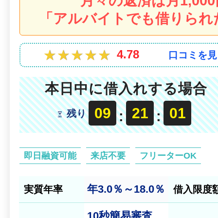
月々の返済は月1,00
「アルバイトでも借りられ
★★★★★
★★★★★
4.78
口コミを見
本日中に借入れする場合
09
20
59
残り
:
:
即日融資可能
来店不要
フリーターOK
年3.0％～18.0％
実質年率
借入限度
10秒
簡易審査