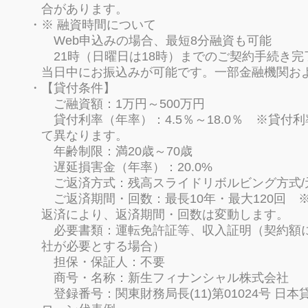
合があります。
※ 融資時間について
Web申込みの場合、最短8分融資も可能
21時（日曜日は18時）までのご契約手続き
当日中にお振込みが可能です。一部金融機関お
【貸付条件】
ご融資額：1万円～500万円
貸付利率（年率）：4.5％～18.0％ ※貸付
て異なります。
年齢制限：満20歳～70歳
遅延損害金（年率）：20.0%
ご返済方式：残高スライドリボルビング方式/
ご返済期間・回数：最長10年・最大120回 
返済により、返済期間・回数は変動します。
必要書類：運転免許証等、収入証明（契約額
社が必要とする場合）
担保・保証人：不要
商号・名称：新生フィナンシャル株式会社
登録番号：関東財務局長(11)第01024号 日本