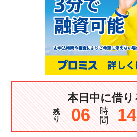
本日中に借り
06
14
時
残
り
間