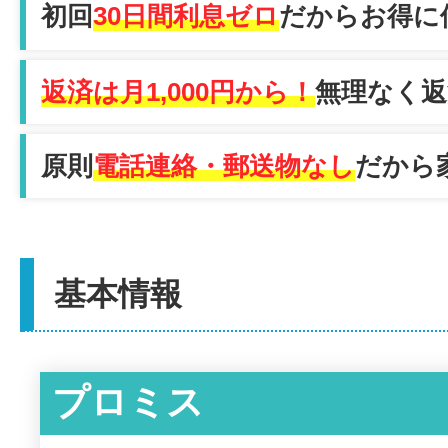
初回
30日間利息ゼロ
だからお得に
返済は月1,000円から！
無理なく返
原則
電話連絡・郵送物なし
だから
基本情報
プロミス