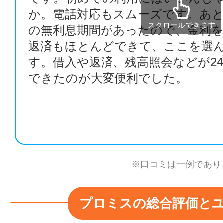
か。電話対応もスムーズです。あ
スクロールできます
の無利息期間があったので、金利
返済もほとんどできて、ここを選
す。借入や返済、残高照会などが2
できたのが大変便利でした。
※口コミは一例であり
プロミスの総合評価と