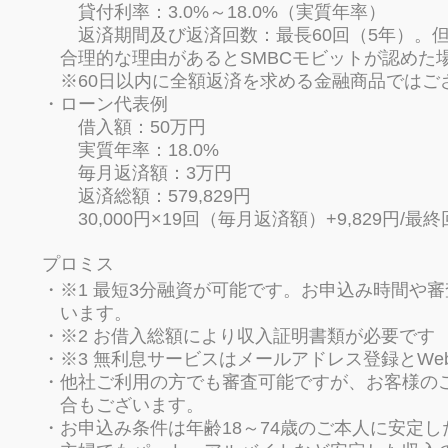
貸付利率：3.0%～18.0%（実質年率）
返済期間及び返済回数：最長60回（5年）。
合理的な理由があるとSMBCモビットが認めた場
※60日以内に全額返済を求める金融商品ではご
ローン代表例
借入額：50万円
実質年率：18.0%
毎月返済額：3万円
返済総額：579,829円
30,000円×19回（毎月返済額）+9,829円/最終
プロミス
※1 最短3分融資が可能です。お申込み時間や
います。
※2 お借入総額により収入証明書類が必要です
※3 無利息サービスはメールアドレス登録とW
他社ご利用の方でも審査可能ですが、お客様の
合もございます。
お申込み条件は年齢18～74歳のご本人に安定