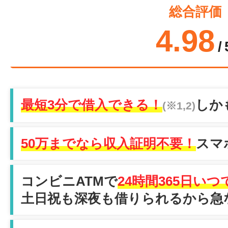
総合評価
4.98
/
最短3分で借入できる！
しか
(※1,2)
50万までなら収入証明不要！
スマ
コンビニATMで
24時間365日い
土日祝も深夜も借りられるから急