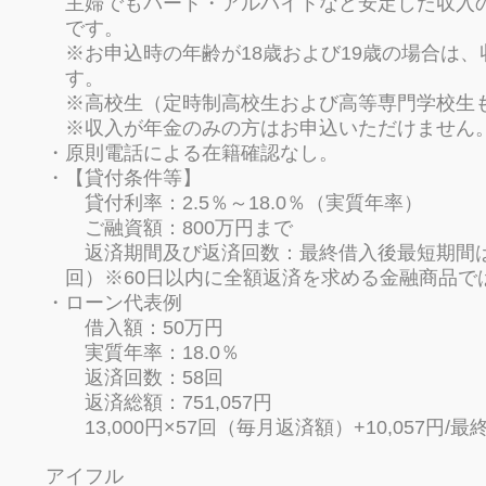
主婦でもパート・アルバイトなど安定した収入
です。
※お申込時の年齢が18歳および19歳の場合は
す。
※高校生（定時制高校生および高等専門学校生
※収入が年金のみの方はお申込いただけません
原則電話による在籍確認なし。
【貸付条件等】
貸付利率：2.5％～18.0％（実質年率）
ご融資額：800万円まで
返済期間及び返済回数：最終借入後最短期間は当
回）※60日以内に全額返済を求める金融商品で
ローン代表例
借入額：50万円
実質年率：18.0％
返済回数：58回
返済総額：751,057円
13,000円×57回（毎月返済額）+10,057円/最
アイフル