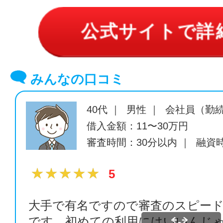
公式サイトで詳
みんなの口コミ
40代 ｜ 男性 ｜ 会社員（勤
借入金額：11〜30万円
審査時間：30分以内 ｜ 融資
★★★★★
★★★★★
5
大手で有名ですので審査のスピー
です。初めての利用にはいいんじ