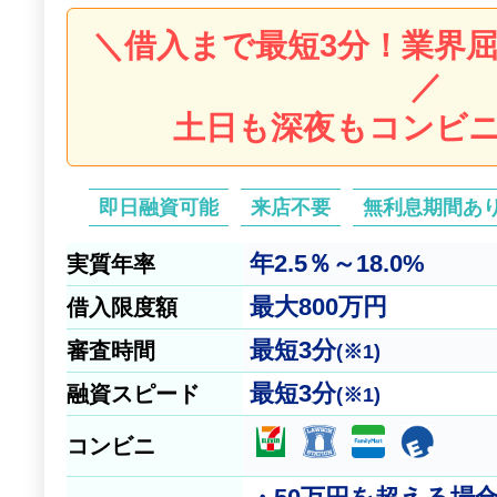
＼借入まで最短3分！業界
／
土日も深夜もコンビニ
即日融資可能
来店不要
無利息期間あ
年2.5％～18.0%
実質年率
最大
800万円
借入限度額
最短
3分
審査時間
(※1)
最短
3分
融資スピード
(※1)
コンビニ