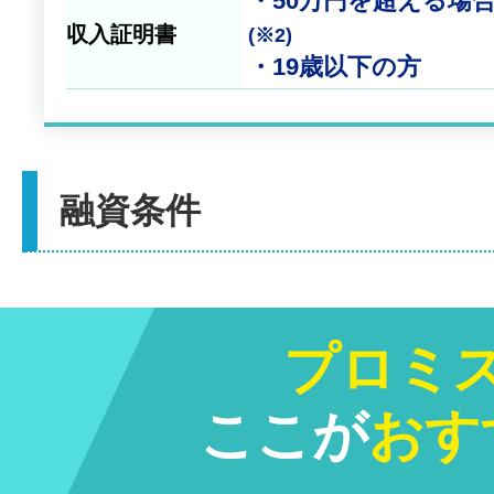
・50万円を超える場
収入証明書
(※2)
・19歳以下の方
融資条件
プロミ
ここが
おす