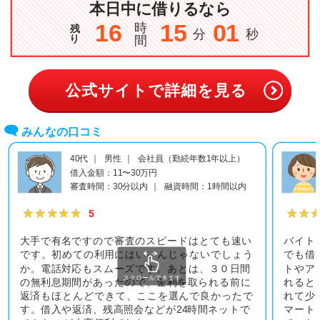
本日中に借りるなら
16
15
00
時
残
分
秒
り
間
公式サイトで詳細を見る
みんなの口コミ
40代 ｜ 男性 ｜ 会社員（勤続年数1年以上）
借入金額：11〜30万円
審査時間：30分以内 ｜ 融資時間：1時間以内
★★★★★
★★★★★
★★
★★
5
大手で有名ですので審査のスピードはとても速い
バイト
です。初めての利用にはいいんじゃないでしょう
でも借
か。電話対応もスムーズです。あとは、３０日間
トやア
スクロールできます
の無利息期間があったので、金利を取られる前に
れると
返済もほとんどできて、ここを選んで良かったで
れて少
す。借入や返済、残高照会などが24時間ネットで
マート