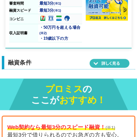
最短
3分
審査時間
(※1)
最短
3分
融資スピード
(※1)
コンビニ
・50万円を超える場合
収入証明書
(※2)
・19歳以下の方
融資条件
プロミス
の
ここが
おすすめ！
Web契約なら最短3分のスピード融資！
(※1)
最短3分で借りられるのでお急ぎの方も安心。