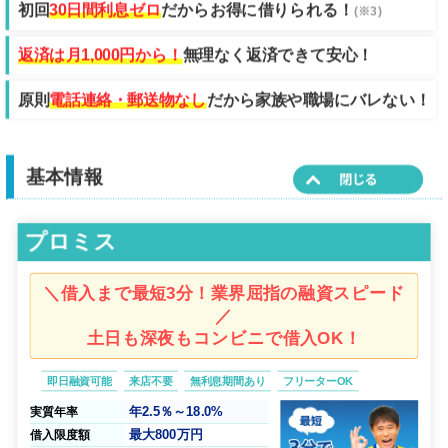
初回
30日間利息ゼロ
だからお得に借りられる！
(※3)
返済は月1,000円から！
無理なく返済できて安心！
原則
電話連絡・郵送物なし
だから家族や職場にバレない！
基本情報
プロミス
＼借入まで最短3分！業界屈指の融資スピード
／
土日も深夜もコンビニで借入OK！
即日融資可能
来店不要
無利息期間あり
フリーターOK
年2.5％～18.0%
実質年率
最大
800万円
借入限度額