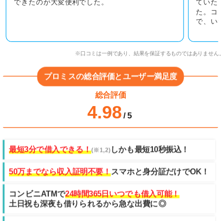
できたのが大変便利でした。
ていた
た。コ
で、い
※口コミは一例であり、結果を保証するものではありません
プロミスの総合評価とユーザー満足度
総合評価
4.98
/5
最短3分で借入できる！
しかも最短10秒振込！
(※1,2)
50万までなら収入証明不要！
スマホと身分証だけでOK！
コンビニATMで
24時間365日いつでも借入可能！
土日祝も深夜も借りられるから急な出費に◎