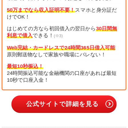
50万までなら収入証明不要！
スマホと身分証だ
けでOK！
はじめての方なら初回借入の翌日から
30日間無
利息で借入
できる！
(※3)
Web完結・カードレスで24時間365日借入可能
原則郵送物なしで家族や職場にバレない！
最短10秒振込！
24時間振込可能な金融機関の口座があれば最短
10秒で口座入金！
公式サイトで詳細を見る