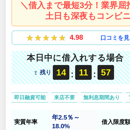
＼借入まで最短3分！業界屈
土日も深夜もコンビニ
★★★★★
★★★★★
4.98
口コミを見
本日中に借入れする場合
14
11
55
残り
:
:
即日融資可能
来店不要
無利息期間あり
年2.5％～
実質年率
借入限度
18.0%