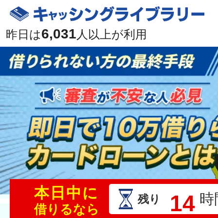
6,031
昨日は
人以上が利用
本日中に
14
時
残り
借りるなら