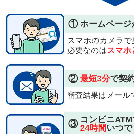
①
ホームページ
スマホのカメラで
必要なのは
スマホ
②
最短3分
で契
審査結果はメール
コンビニATM
③
24時間
いつで