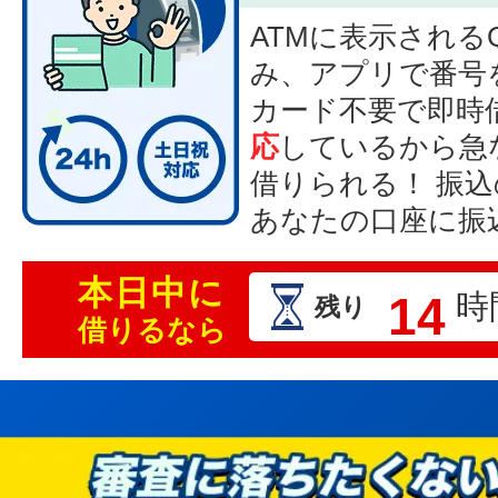
ATMに表示される
み、アプリで番号
カード不要で即時
応
しているから急
借りられる！ 振
あなたの口座に振
本日中に
14
時
残り
借りるなら