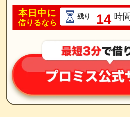
本日中に
14
時
残り
借りるなら