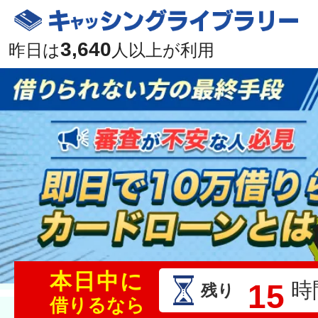
3,640
昨日は
人以上が利用
本日中に
15
時
残り
借りるなら