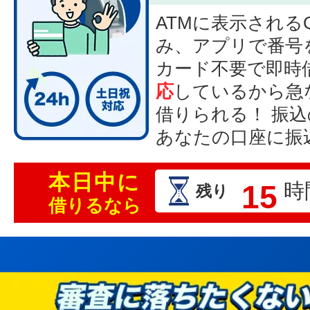
ATMに表示される
み、アプリで番号
カード不要で即時
応
しているから急
借りられる！ 振
あなたの口座に振
本日中に
15
時
残り
借りるなら