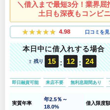
＼借入まで最短3分！業界屈
土日も深夜もコンビニ
★★★★★
★★★★★
4.98
口コミを見
本日中に借入れする場合
15
12
21
残り
:
:
即日融資可能
来店不要
無利息期間あり
年2.5％～
実質年率
借入限度
18.0%