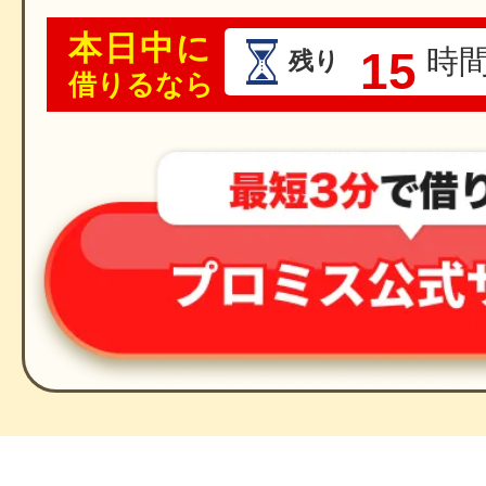
本日中に
15
時
残り
借りるなら