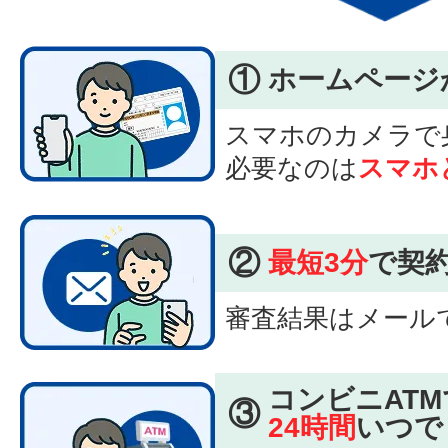
①
ホームページ
スマホのカメラで
必要なのは
スマホ
②
最短3分
で契
審査結果はメール
コンビニATM
③
24時間
いつで