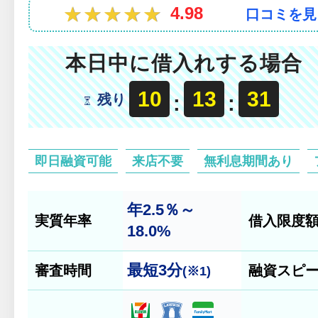
★★★★★
★★★★★
4.98
口コミを見
本日中に借入れする場合
10
13
29
残り
:
:
即日融資可能
来店不要
無利息期間あり
年2.5％～
実質年率
借入限度
18.0%
最短
3分
審査時間
融資スピ
(※1)