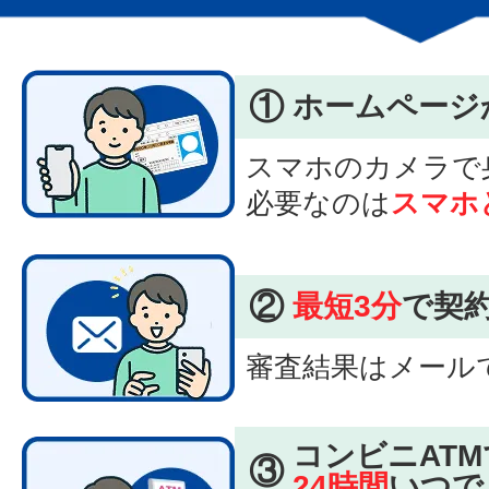
①
ホームページ
スマホのカメラで
必要なのは
スマホ
②
最短3分
で契
審査結果はメール
コンビニATM
③
24時間
いつで