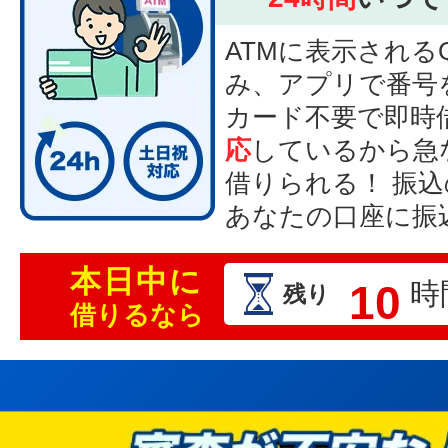
ATMに表示される
み、アプリで番号
カード不要で即時
応
しているから急
借りられる！ 振
あなたの口座に振
本日中に
10
時
残り
借りるなら