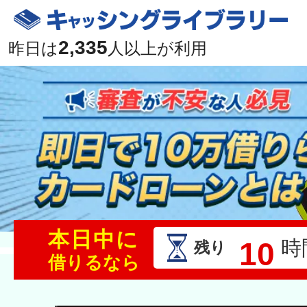
2,335
昨日は
人以上が利用
本日中に
10
時
残り
借りるなら