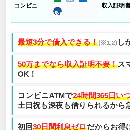
コンビニ
収入証明
最短3分で借入できる！
し
(※1,2)
50万までなら収入証明不要！
ス
OK！
コンビニATMで
24時間365日
土日祝も深夜も借りられるから
初回
30日間利息ゼロ
だからお得