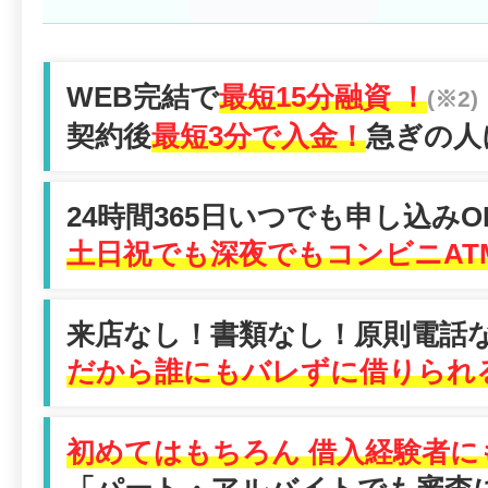
WEB完結で
最短15分融資 ！
(※2)
契約後
最短3分で入金！
急ぎの人
24時間365日いつでも申し込みO
土日祝でも深夜でもコンビニAT
来店なし！書類なし！原則電話
だから誰にもバレずに借りられ
初めてはもちろん 借入経験者に