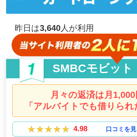
昨日は
3,640
人が利用
SMBCモビット
月々の返済は月1,00
「アルバイトでも借りられ
★★★★★
★★★★★
4.98
口コミを見