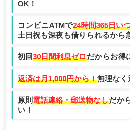
OK！
コンビニATMで
24時間365日
土日祝も深夜も借りられるから
初回
30日間利息ゼロ
だからお得
返済は月1,000円から！
無理なく
原則
電話連絡・郵送物なし
だか
い！