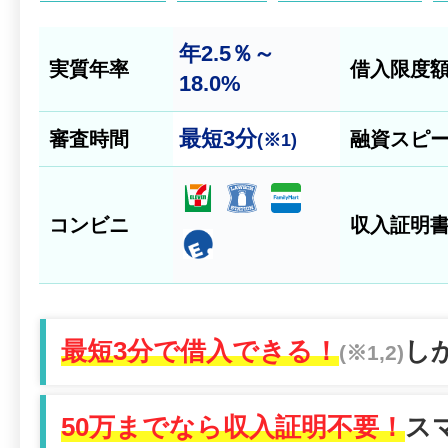
年2.5％～
実質年率
借入限度
18.0%
最短
3分
審査時間
融資スピ
(※1)
コンビニ
収入証明
最短3分で借入できる！
し
(※1,2)
50万までなら収入証明不要！
ス