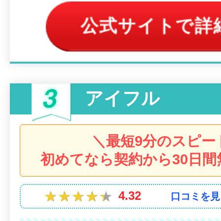
公式サイトで詳
アイフル
＼最短9分のスピー
初めてなら契約から30日間
★★★★★
★★★★★
4.32
口コミを見