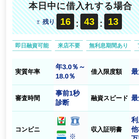
本日中に借入れする場合
16
43
11
残り
:
:
即日融資可能
来店不要
無利息期間あり
年3.0％～
最
実質年率
借入限度額
18.0％
事前
1秒
最
審査時間
融資スピード
診断
利
他
コンビニ
収入証明書
※
万