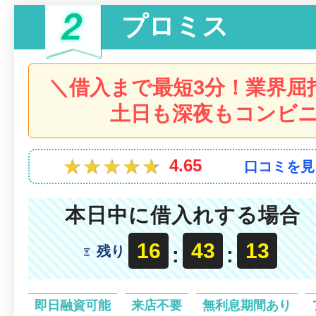
プロミス
＼借入まで最短3分！業界屈
土日も深夜もコンビニ
★★★★★
★★★★★
4.65
口コミを見
本日中に借入れする場合
16
43
11
残り
:
:
即日融資可能
来店不要
無利息期間あり