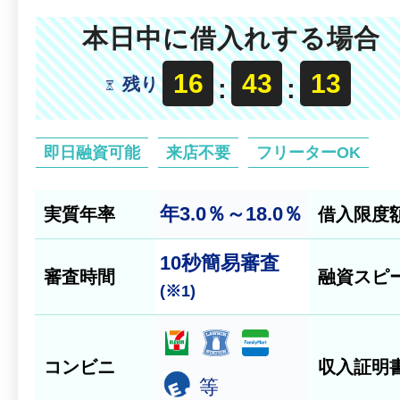
本日中に借入れする場合
16
43
11
残り
:
:
即日融資可能
来店不要
フリーターOK
年3.0％～18.0％
実質年率
借入限度
10秒
簡易審査
審査時間
融資スピ
(※1)
コンビニ
収入証明
等