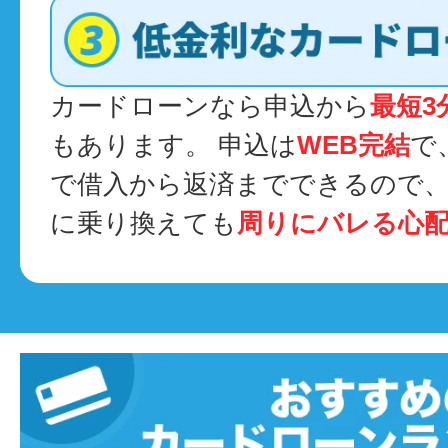
カードローンなら申込から
最短3
もあります。 申込は
WEB完結
で
で借入から返済までできるので
に乗り換えても
周りにバレる心