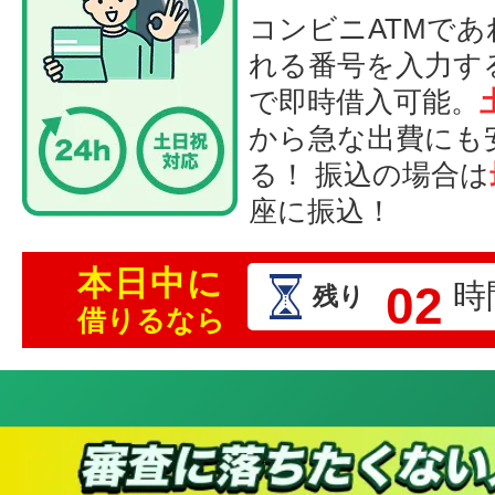
コンビニATMで
れる番号を入力す
で即時借入可能。
から急な出費にも
る！ 振込の場合は
座に振込！
本日中に
02
時
残り
借りるなら