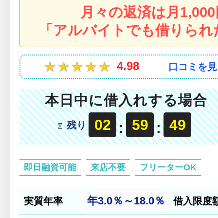
月々の返済は月1,00
「アルバイトでも借りられ
★★★★★
★★★★★
4.98
口コミを見
本日中に借入れする場合
02
59
47
残り
:
:
即日融資可能
来店不要
フリーターOK
年3.0％～18.0％
実質年率
借入限度