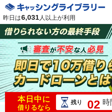
6,031
昨日は
人以上が利用
本日中に
02
時
残り
借りるなら