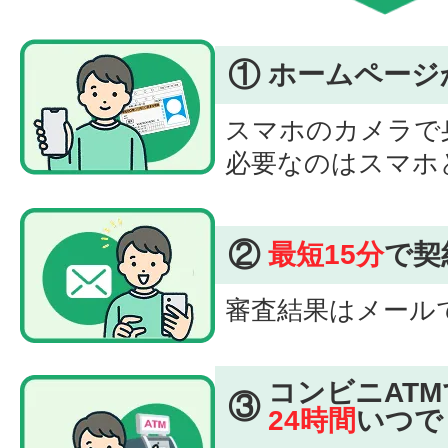
①
ホームページ
スマホのカメラで
必要なのはスマホ
②
最短15分
で契
審査結果はメール
コンビニATM
③
24時間
いつで