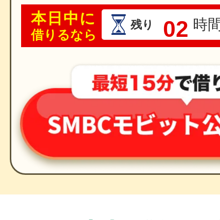
本日中に
02
時
残り
借りるなら