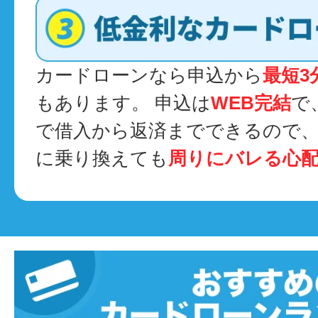
カードローンなら申込から
最短3
もあります。 申込は
WEB完結
で
で借入から返済までできるので
に乗り換えても
周りにバレる心