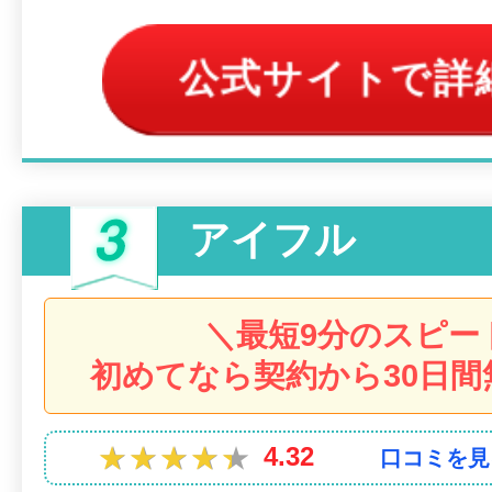
公式サイトで詳
アイフル
＼最短9分のスピー
初めてなら契約から30日間
★★★★★
★★★★★
4.32
口コミを見