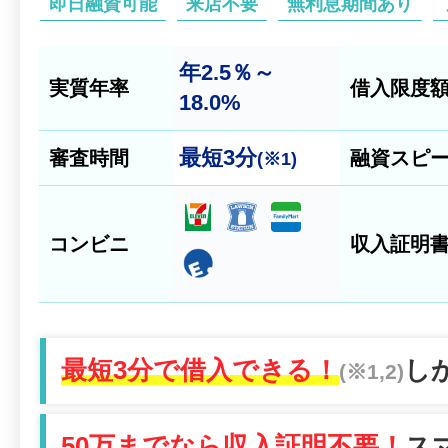
即日融資可能
来店不要
無利息期間あり
年2.5％～
実質年率
借入限度
18.0%
最短
3分
審査時間
融資スピ
(※1)
コンビニ
収入証明
最短3分で借入できる！
し
(※1,2)
50万までなら収入証明不要！
ス