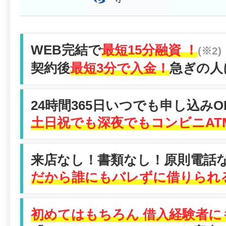
WEB完結で
最短15分融資 ！
(※2)
契約後
最短3分で入金！
急ぎの人
24時間365日いつでも申し込みO
土日祝でも深夜でもコンビニAT
来店なし！書類なし！原則電話
だから誰にもバレずに借りられ
初めてはもちろん 借入経験者に