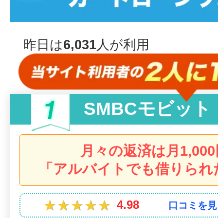
昨日は
6,031
人が利用
SMBCモビット
月々の返済は月1,00
「アルバイトでも借りられ
★★★★★
★★★★★
4.98
口コミを見