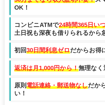
OK！
コンビニATMで
24時間365日
土日祝も深夜も借りられるから
初回
30日間利息ゼロ
だからお得
返済は月1,000円から！
無理なく
原則
電話連絡・郵送物なし
だか
い！