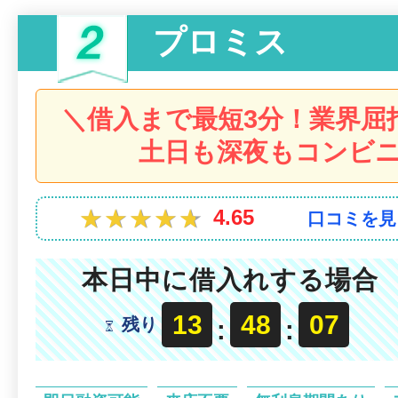
プロミス
＼借入まで最短3分！業界屈
土日も深夜もコンビニ
★★★★★
★★★★★
4.65
口コミを見
本日中に借入れする場合
13
48
05
残り
:
: