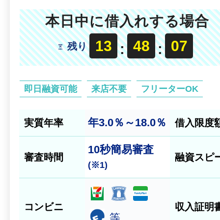
本日中に借入れする場合
13
48
05
残り
:
:
即日融資可能
来店不要
フリーターOK
年3.0％～18.0％
実質年率
借入限度
10秒
簡易審査
審査時間
融資スピ
(※1)
コンビニ
収入証明
等