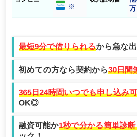
※
万
最短9分で借りられる
から急な出
初めての方なら契約から
30日間
365日24時間いつでも申し込み
OK◎
融資可能か
1秒で分かる簡単診断
ック！