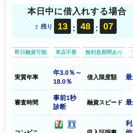
本日中に借入れする場合
13
48
05
残り
:
:
即日融資可能
来店不要
無利息期間あり
年3.0％～
最
実質年率
借入限度額
18.0％
事前
1秒
最
審査時間
融資スピード
診断
利
他
コンビニ
収入証明書